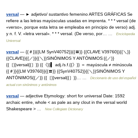
versal
— ► adjetivo/ sustantivo femenino ARTES GRÁFICAS Se
refiere a las letras mayúsculas usadas en imprenta. * * * versal (de
«verso», porque esta letra se empleaba en principio de verso) adj.
y n. f. V. «letra versal». * * * versal. (De verso, por… …
Enciclopedia
Universal
versal
— {{＃}}{{LM SynV40752}}{{〓}} {{CLAVE V39760}}{{＼}}
{{CLAVE}}{{／}}{{＼}}SINÓNIMOS Y ANTÓNIMOS:{{／}}
{{［}}versal{{］}} {{《}}▍ adj./s.f.{{》}} ＝ mayúscula ≠ minúscula
{{＃}}{{LM V39760}}{{〓}} {{SynV40752}}{{＼}}SINÓNIMOS Y
ANTÓNIMOS{{／}} {{［}}versal{{］}}… …
Diccionario de uso del español
actual con sinónimos y antónimos
versal
— adjective Etymology: short for universal Date: 1592
archaic entire, whole < as pale as any clout in the versal world
Shakespeare > …
New Collegiate Dictionary