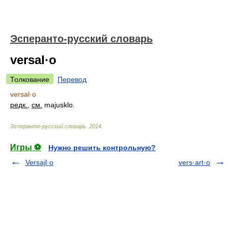
Эсперанто-русский словарь
versal·o
Толкование
Перевод
versal·o
редк.
,
см.
majusklo.
Эсперанто-русский словарь
.
2014
.
Игры ⚽
Нужно решить контрольную?
Versajl·o
vers·art·o