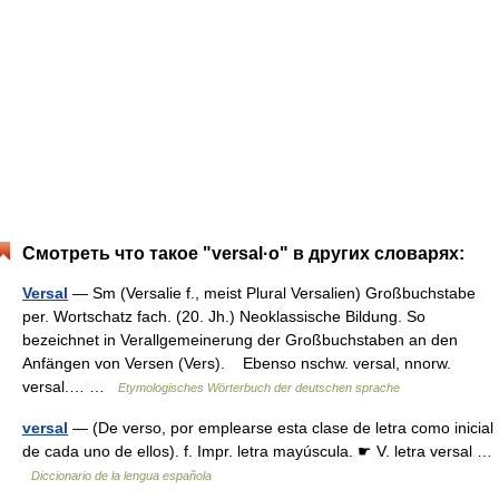
Смотреть что такое "versal·o" в других словарях:
Versal
— Sm (Versalie f., meist Plural Versalien) Großbuchstabe
per. Wortschatz fach. (20. Jh.) Neoklassische Bildung. So
bezeichnet in Verallgemeinerung der Großbuchstaben an den
Anfängen von Versen (Vers). Ebenso nschw. versal, nnorw.
versal.… …
Etymologisches Wörterbuch der deutschen sprache
versal
— (De verso, por emplearse esta clase de letra como inicial
de cada uno de ellos). f. Impr. letra mayúscula. ☛ V. letra versal …
Diccionario de la lengua española