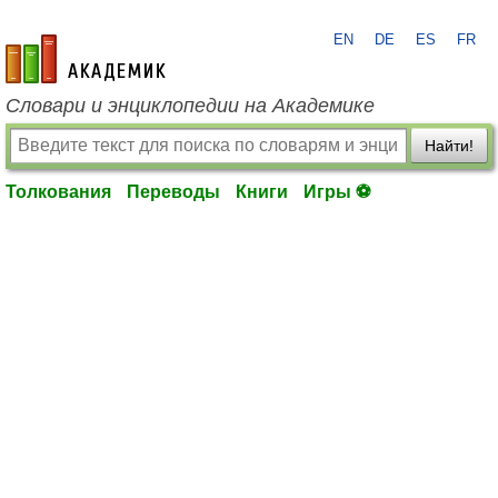
EN
DE
ES
FR
academic.ru
Словари и энциклопедии на Академике
Найти!
Толкования
Переводы
Книги
Игры ⚽