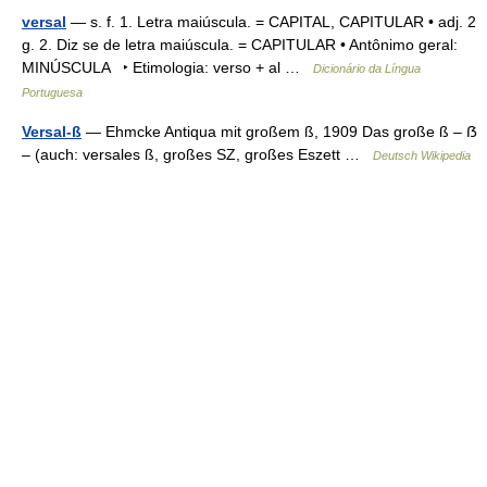
versal
— s. f. 1. Letra maiúscula. = CAPITAL, CAPITULAR • adj. 2
g. 2. Diz se de letra maiúscula. = CAPITULAR • Antônimo geral:
MINÚSCULA ‣ Etimologia: verso + al …
Dicionário da Língua
Portuguesa
Versal-ß
— Ehmcke Antiqua mit großem ß, 1909 Das große ß – ẞ
– (auch: versales ß, großes SZ, großes Eszett …
Deutsch Wikipedia